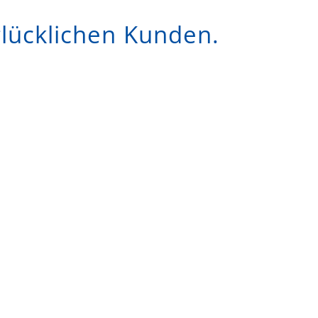
lücklichen Kunden.
ntergartenreinigung Bensheim Heppenheim