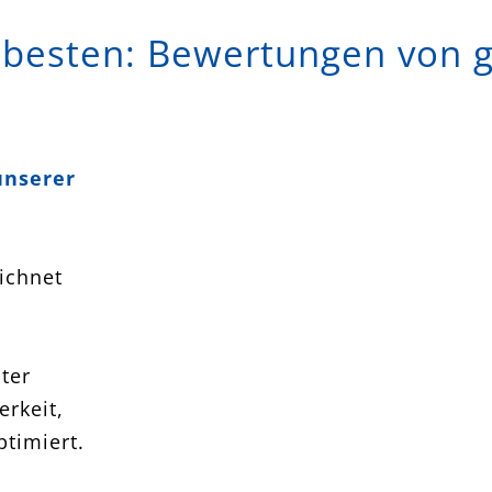
 besten: Bewertungen von g
Fensterreinigung Glasreinigung Wi
unserer
Mannheim Weinheim Darmstadt
ichnet
ter
erkeit,
ptimiert.