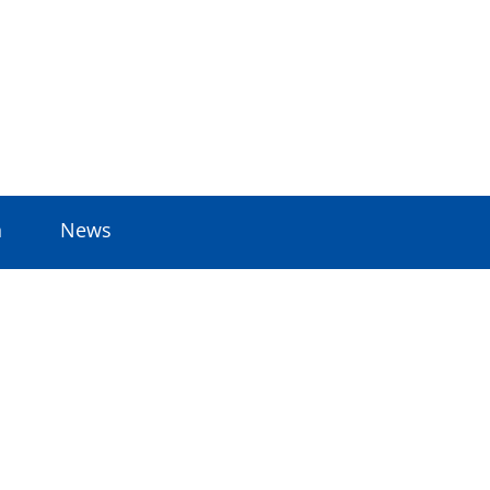
n
News