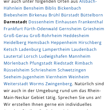
wir auch unter folgenden Orten aus
Alsbach-
Hähnlein
Bensheim
Biblis
Bickenbach
Biebesheim
Birkenau
Brühl
Bürstadt
Büttelborn
Darmstadt
Dossenheim
Einhausen
Frankenthal
Frankfurt
Fürth-Odenwald
Gernsheim
Griesheim
Groß-Gerau
Groß-Rohrheim
Heddesheim
Heidelberg
Hemsbach
Heppenheim
Hirschberg
Ketsch
Ladenburg
Lampertheim
Laudenbach
Lautertal
Lorsch
Ludwigshafen
Mannheim
Mörlenbach
Pfungstadt
Riedstadt
Rimbach
Rüsselsheim
Schriesheim
Schwetzingen
Seeheim-Jugenheim
Viernheim
Weinheim
Weiterstadt
Worms
Zwingenberg
. Natürlich sind
wir auch in der Umgebung rund um das Rhein-
Main-Neckar Gebiet tätig. Sprechen Sie uns an!
Wir erstellen Ihnen gerne ein individuelles