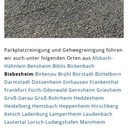
Parkplatzreinigung und Gehwegreinigung führen
wir auch unter folgenden Orten aus
Alsbach-
Hähnlein
Bensheim
Biblis
Bickenbach
Biebesheim
Birkenau
Brühl
Bürstadt
Büttelborn
Darmstadt
Dossenheim
Einhausen
Frankenthal
Frankfurt
Fürth-Odenwald
Gernsheim
Griesheim
Groß-Gerau
Groß-Rohrheim
Heddesheim
Heidelberg
Hemsbach
Heppenheim
Hirschberg
Ketsch
Ladenburg
Lampertheim
Laudenbach
Lautertal
Lorsch
Ludwigshafen
Mannheim