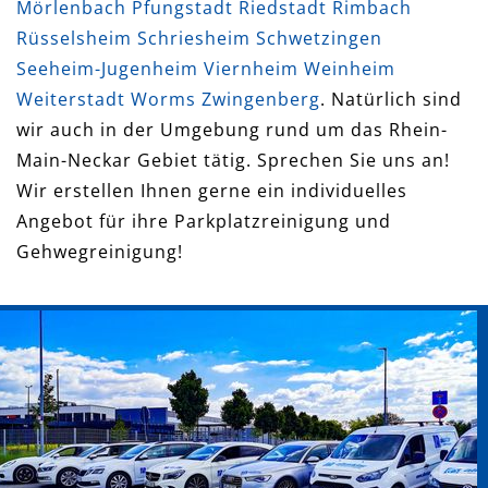
Mörlenbach
Pfungstadt
Riedstadt
Rimbach
Rüsselsheim
Schriesheim
Schwetzingen
Seeheim-Jugenheim
Viernheim
Weinheim
Weiterstadt
Worms
Zwingenberg
. Natürlich sind
wir auch in der Umgebung rund um das Rhein-
Main-Neckar Gebiet tätig. Sprechen Sie uns an!
Wir erstellen Ihnen gerne ein individuelles
Angebot für ihre Parkplatzreinigung und
Gehwegreinigung!