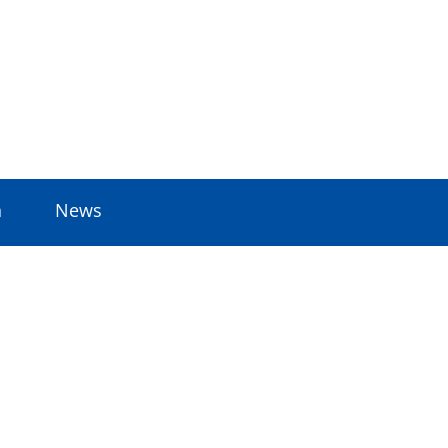
n
News