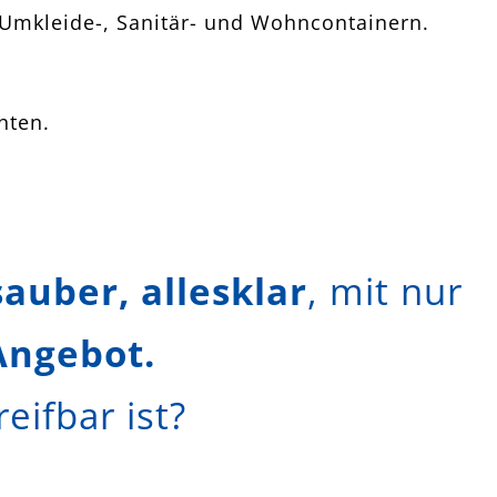
 Umkleide-, Sanitär- und Wohncontainern.
hten.
sauber, allesklar
, mit nur
Angebot.
ifbar ist?