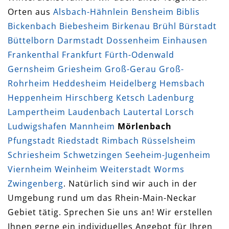
Orten aus
Alsbach-Hähnlein
Bensheim
Biblis
Bickenbach
Biebesheim
Birkenau
Brühl
Bürstadt
Büttelborn
Darmstadt
Dossenheim
Einhausen
Frankenthal
Frankfurt
Fürth-Odenwald
Gernsheim
Griesheim
Groß-Gerau
Groß-
Rohrheim
Heddesheim
Heidelberg
Hemsbach
Heppenheim
Hirschberg
Ketsch
Ladenburg
Lampertheim
Laudenbach
Lautertal
Lorsch
Ludwigshafen
Mannheim
Mörlenbach
Pfungstadt
Riedstadt
Rimbach
Rüsselsheim
Schriesheim
Schwetzingen
Seeheim-Jugenheim
Viernheim
Weinheim
Weiterstadt
Worms
Zwingenberg
. Natürlich sind wir auch in der
Umgebung rund um das Rhein-Main-Neckar
Gebiet tätig. Sprechen Sie uns an! Wir erstellen
Ihnen gerne ein individuelles Angebot für Ihren