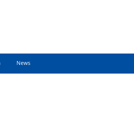
n
News